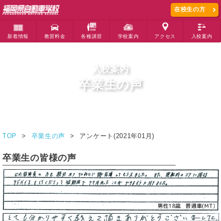
在校生の方
新着情報
教習料金
各種講習
学校案内
アクセス
入校案内
入校案内
卒業生の声
TOP
卒業生の声
アンケート(2021年01月)
卒業生の皆様の声