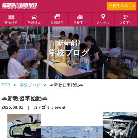
在校生の方
新着情報
教習料金
各種講習
学校案内
アクセス
入校案内
新着情報
学校ブログ
TOP
学校ブログ
🚗新教習車始動🚗
🚗新教習車始動🚗
2025.08.01 | カテゴリ：event